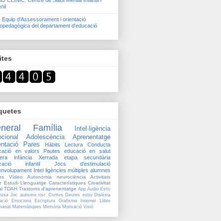
J CLÍNIC. Centre de Salut Mental Infantil i
nil
 Equip d'Assessorament i orientació
opedagògica del departament d'educació
ites
quetes
neral
Família
Intel·ligència
cional
Adolescència
Aprenentatge
entació
Pares
Hàbits
Lectura
Conducta
cació en valors
Pautes
educació en salut
era infància
Xerrada
etapa secundària
cació infantil
Jocs d'estimulació
envolupament
Intel·ligències múltiples
alumnes
os
Vídeo
Autonomia
neurociència
Activitats
e
Estudi
Llenguatge
Característiques
Creativitat
l
TDAH
Trastorns d'aprenentatge
App
Audio
Estiu
tesa
Joc
autisme
risc
Contes
Deures estiu
Dislèxia
ació
Emocions
Escriptura
Grafisme
Internet
Llibre
manat
Matemàtiques
Memòria
Motivació
Visió