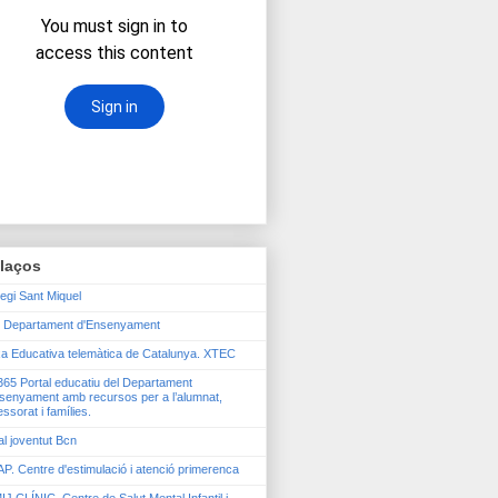
llaços
legi Sant Miquel
 Departament d'Ensenyament
a Educativa telemàtica de Catalunya. XTEC
65 Portal educatiu del Departament
senyament amb recursos per a l’alumnat,
essorat i famílies.
al joventut Bcn
P. Centre d'estimulació i atenció primerenca