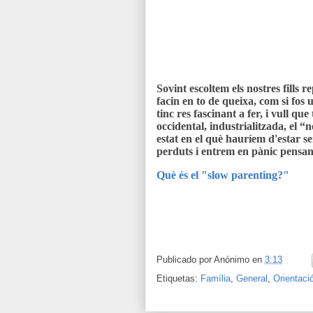
Sovint escoltem els nostres fills 
facin en to de queixa, com si fos
tinc res fascinant a fer, i vull que
occidental, industrialitzada, el “n
estat en el què hauríem d'estar s
perduts i entrem en pànic pensa
Què és el "slow parenting?"
Publicado por
Anónimo
en
3:13
Etiquetas:
Família
,
General
,
Orientaci