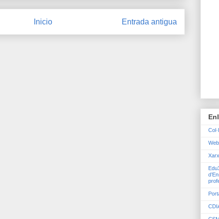
Inicio
Entrada antigua
En
Col·
Web
Xarx
Edu3
d’En
prof
Port
CDIA