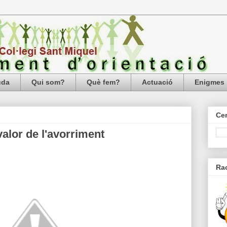
uda
Qui som?
Què fem?
Actuació
Enigmes
Cer
valor de l'avorriment
Ra