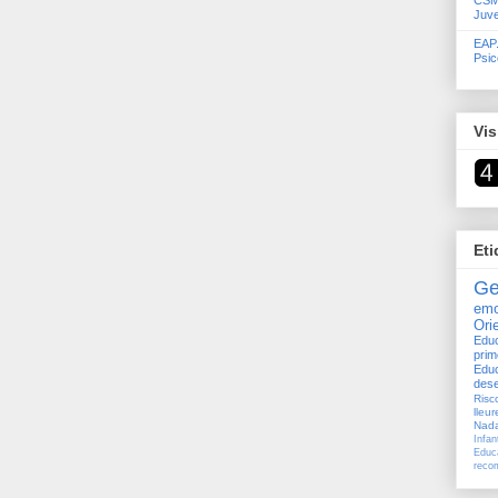
CSMI
Juve
EAP.
Psic
Vis
Eti
Ge
emo
Ori
Edu
prim
Edu
des
Risc
lleur
Nada
Infan
Educ
reco