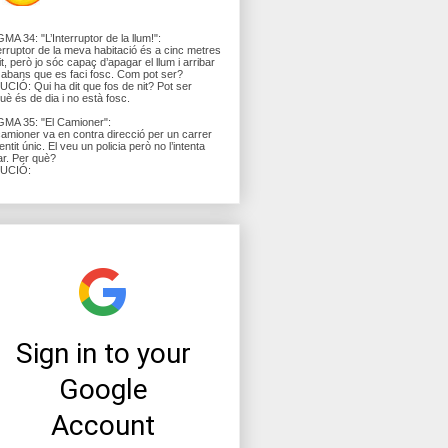
MA 34: "L’Interruptor de la llum!":
terruptor de la meva habitació és a cinc metres
lit, però jo sóc capaç d’apagar el llum i arribar
lit abans que es faci fosc. Com pot ser?
CIÓ: Qui ha dit que fos de nit? Pot ser
uè és de dia i no està fosc.
MA 35: "El Camioner":
amioner va en contra direcció per un carrer
entit únic. El veu un policia però no l’intenta
ar. Per què?
UCIÓ: