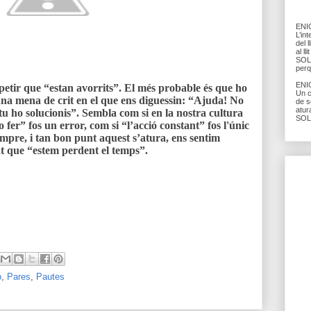
ENIG
L’in
del l
al l
SOLU
perq
ENIG
repetir que “estan avorrits”. El més probable és que ho
Un c
 una mena de crit en el que ens diguessin: “Ajuda! No
de s
atur
 tu ho solucionis”.
Sembla com si en la nostra cultura
SOL
o fer” fos un error
, com si “l’acció constant” fos l'únic
empre, i tan bon punt aquest s’atura, ens sentim
nt que “estem perdent el temps”.
ó
,
Pares
,
Pautes