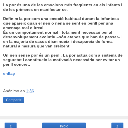
La por és una de les emocions més freqüents en els infants i
de les primeres en manifestar-se
.
Definim la por com una emoció habitual durant la infantesa
que apareix quan el nen o nena se sent en perill per una
amenaça real o irreal.
És un comportament normal i totalment necessari per al
desenvolupament evolutiu –són etapes que han de passar– i
en la majoria de casos disminueix i desapareix de forma
natural a mesura que van creixent.
Un nen sense por és un perill
. La por actua com a sistema de
seguretat i constitueix la motivació necessària per evitar un
perill concret.
enllaç
Anónimo
en
1:36
Compartir
‹
›
Inicio