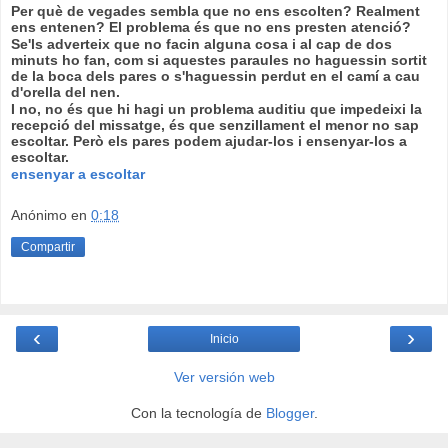
Per què
de vegades
sembla que no ens escolten? Realment
ens entenen? El problema
és que no
ens
presten
atenció?
Se'ls adverteix que no facin alguna cosa i al cap de dos
minuts
ho fan,
com si
aquestes
paraules no haguessin sortit
de la boca dels pares
o s'haguessin
perdut en el
camí
a cau
d'orella del nen.
I no, no és que hi hagi un problema auditiu que
impedeixi la
recepció del
missatge,
és que
senzillament
el menor no sap
escoltar.
Però els
pares podem ajudar-los i ensenyar-los a
escoltar.
ensenyar a escoltar
Anónimo
en
0:18
Compartir
‹
›
Inicio
Ver versión web
Con la tecnología de
Blogger
.