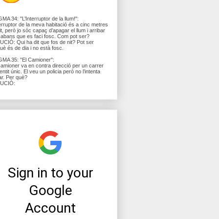
MA 34: "L’Interruptor de la llum!":
terruptor de la meva habitació és a cinc metres
lit, però jo sóc capaç d’apagar el llum i arribar
lit abans que es faci fosc. Com pot ser?
CIÓ: Qui ha dit que fos de nit? Pot ser
uè és de dia i no està fosc.
MA 35: "El Camioner":
amioner va en contra direcció per un carrer
entit únic. El veu un policia però no l’intenta
ar. Per què?
UCIÓ: