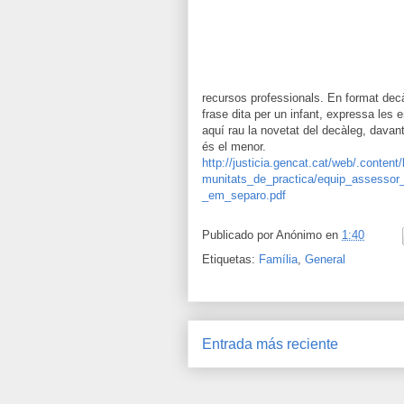
recursos professionals. En format de
frase dita per un infant, expressa les
aquí rau la novetat del decàleg, davant
és el menor.
http://justicia.gencat.cat/web/.conte
munitats_de_practica/equip_assessor_t
_em_separo.pdf
Publicado por
Anónimo
en
1:40
Etiquetas:
Família
,
General
Entrada más reciente