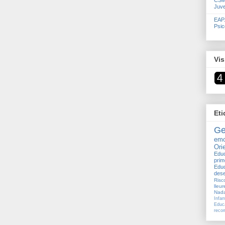
CSMI
Juve
EAP.
Psic
Vis
Eti
Ge
emo
Ori
Edu
prim
Edu
des
Risc
lleur
Nada
Infan
Educ
reco