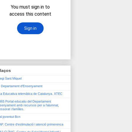
llaços
legi Sant Miquel
 Departament d'Ensenyament
a Educativa telemàtica de Catalunya. XTEC
65 Portal educatiu del Departament
senyament amb recursos per a l’alumnat,
essorat i famílies.
al joventut Bcn
P. Centre d'estimulació i atenció primerenca