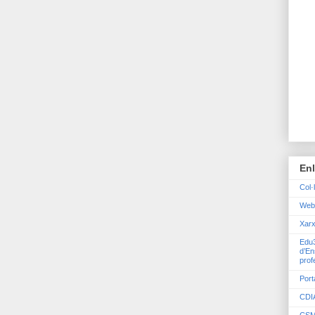
En
Col·
Web
Xarx
Edu3
d’En
prof
Port
CDIA