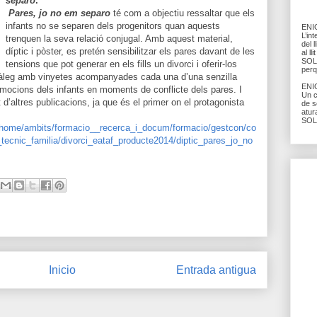
separo
.
Pares, jo no em separo
té com a objectiu ressaltar que els
infants no se separen dels progenitors quan aquests
ENIG
L’in
trenquen la seva relació conjugal. Amb aquest material,
del l
díptic i pòster, es pretén sensibilitzar els pares davant de les
al l
SOLU
tensions que pot generar en els fills un divorci i oferir-los
perq
càleg amb vinyetes acompanyades cada una d’una senzilla
ENIG
 emocions dels infants en moments de conflicte dels pares. I
Un c
 d’altres publicacions, ja que és el primer on el protagonista
de s
atur
SOL
nt/home/ambits/formacio__recerca_i_docum/formacio/gestcon/co
ecnic_familia/divorci_eataf_producte2014/diptic_pares_jo_no
Inicio
Entrada antigua