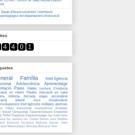
J CLÍNIC. Centre de Salut Mental Infantil i
nil
 Equip d'Assessorament i orientació
opedagògica del departament d'educació
ites
quetes
neral
Família
Intel·ligència
cional
Adolescència
Aprenentatge
entació
Pares
Hàbits
Lectura
Conducta
cació en valors
Pautes
educació en salut
era infància
Xerrada
etapa secundària
cació infantil
Jocs d'estimulació
envolupament
Intel·ligències múltiples
alumnes
os
Vídeo
Autonomia
neurociència
Activitats
e
Estudi
Llenguatge
Característiques
Creativitat
l
TDAH
Trastorns d'aprenentatge
App
Audio
Estiu
tesa
Joc
autisme
risc
Contes
Deures estiu
Dislèxia
ació
Emocions
Escriptura
Grafisme
Internet
Llibre
manat
Matemàtiques
Memòria
Motivació
Visió