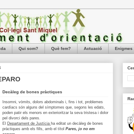
uda
Qui som?
Què fem?
Actuació
Enigmes
4
Cer
SEPARO
Decàleg de bones pràctiques
Ra
Insomni, vòmits, dolors abdominals i, fins i tot, problemes
cardíacs són alguns del símptomes que, segons les edats,
poden patir els menors en exterioritzar la seva tristesa i dolor
pel divorci dels pares.
El
Departament de Justícia
ha editat un decàleg de bones
pràctiques amb els fills, amb el títol
Pares, jo no em