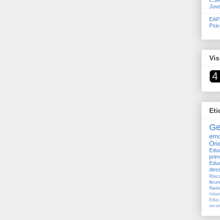
CSMI
Juve
EAP.
Psic
Vis
Eti
Ge
emo
Ori
Edu
prim
Edu
des
Risc
lleur
Nada
Infan
Educ
reco