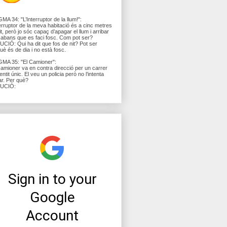
MA 34: "L’Interruptor de la llum!":
terruptor de la meva habitació és a cinc metres
lit, però jo sóc capaç d’apagar el llum i arribar
lit abans que es faci fosc. Com pot ser?
CIÓ: Qui ha dit que fos de nit? Pot ser
uè és de dia i no està fosc.
MA 35: "El Camioner":
amioner va en contra direcció per un carrer
entit únic. El veu un policia però no l’intenta
ar. Per què?
UCIÓ: