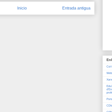
Inicio
Entrada antigua
En
Col·
Web
Xarx
Edu3
d’En
prof
Port
CDIA