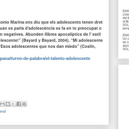
ENIG
L’in
del l
al l
tonio Marina ens diu que els adolescents tenen dret
SOLU
uan es parla d'adolescència es fa en to preocupat o
perq
n negativ
e
s. Abund
e
n l
libre
s apocalíptics de l' estil
ENIG
Un c
lescente!” (Bayard y Bayard, 2004). “Mi adolescente
de s
 “Esos adolescentes que nos dan miedo” (Coslin,
atur
SOL
ana/turno-de-palabra/el-talento-adolescente
eral