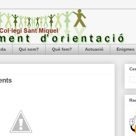
uda
Qui som?
Què fem?
Actuació
Enigmes
Cer
ents
Ra