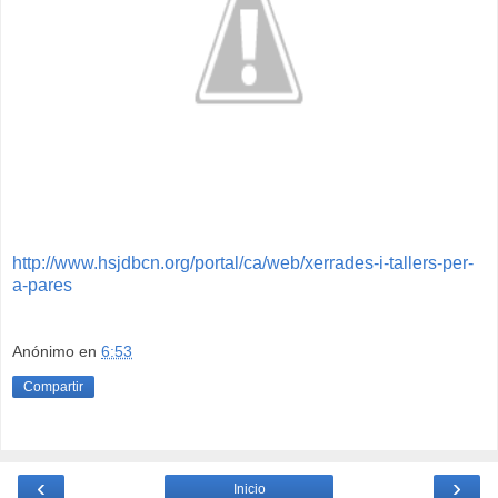
http://www.hsjdbcn.org/portal/ca/web/xerrades-i-tallers-per-
a-pares
Anónimo
en
6:53
Compartir
‹
›
Inicio