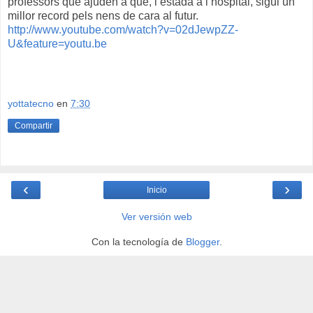
professors que ajuden a que, l’estada a l’hospital, sigui un
millor record pels nens de cara al futur.
http://www.youtube.com/watch?v=02dJewpZZ-
U&feature=youtu.be
yottatecno
en
7:30
Compartir
‹
›
Inicio
Ver versión web
Con la tecnología de
Blogger
.